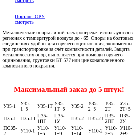
смотреть
Порталы ОРУ
смотреть
Металлические опоры линий электропередач используются в
регионах с температурой воздуха до - 65. Опоры на болтовых
соединениях удобны для горячего оцинкования, экономичны
при транспортировке за счёт компактности деталей. Защита
металлических опор, выполняется при помощи горячего
оцинкования, грунтовки БТ-577 или цинконаполненного
композитного покрытия.
Максимальный заказ до 5 штук!
У35-
У35-
У35-
У35-
У35-
У35-1
У35-1Т
У35-2
1+5
1Т+5
2+5
2Т
2Т+5
П35-
П35-
П35-
П35-
П35-1
П35-1Т
П35-2
П35-2Т
1ПГ
1У
2ПГ
2У
ПС35-
У110-
У110-
У110-
У110-
У110-
У110-1
У110-2
2
1+5
1+9
1+14
2+5
2+9