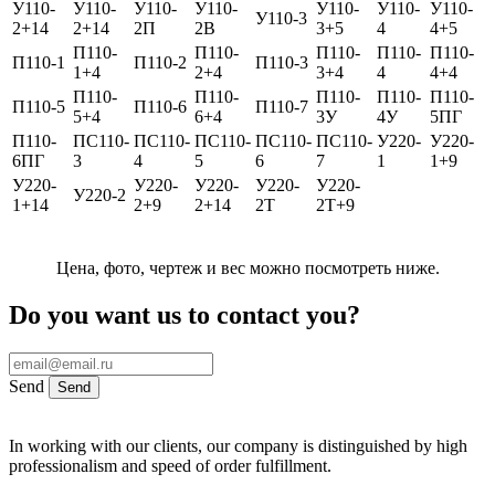
У110-
У110-
У110-
У110-
У110-
У110-
У110-
У110-3
2+14
2+14
2П
2В
3+5
4
4+5
П110-
П110-
П110-
П110-
П110-
П110-1
П110-2
П110-3
1+4
2+4
3+4
4
4+4
П110-
П110-
П110-
П110-
П110-
П110-5
П110-6
П110-7
5+4
6+4
3У
4У
5ПГ
П110-
ПС110-
ПС110-
ПС110-
ПС110-
ПС110-
У220-
У220-
6ПГ
3
4
5
6
7
1
1+9
У220-
У220-
У220-
У220-
У220-
У220-2
1+14
2+9
2+14
2Т
2Т+9
Цена, фото, чертеж и вес можно посмотреть ниже.
Do you want us to contact you?
Send
Send
In working with our clients, our company is distinguished by high
professionalism and speed of order fulfillment.