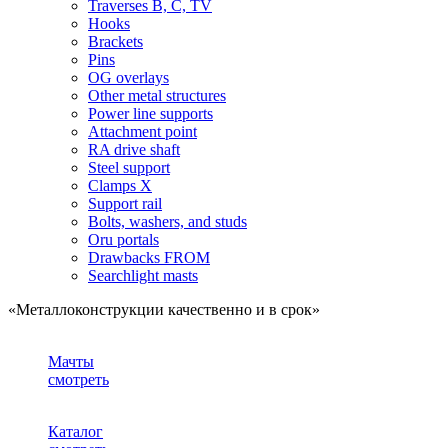
Traverses B, C, TV
Hooks
Brackets
Pins
OG overlays
Other metal structures
Power line supports
Attachment point
RA drive shaft
Steel support
Clamps X
Support rail
Bolts, washers, and studs
Oru portals
Drawbacks FROM
Searchlight masts
«Металлоконструкции качественно и в срок»
Мачты
смотреть
Каталог