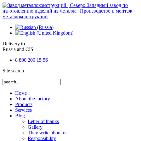
Delivery to
Russia and CIS
8 800 200 15 56
Site search
Номе
About the factory
Products
Services
Blog
Letter of thanks
Gallery
They write about us
Responsibility