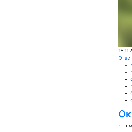
15.11.
Отве
Ок
Что м