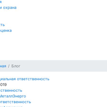
я
и охрана
сть
оценка
а
ная
Блог
2019
тственность
МеталлЭнерго
ответственность