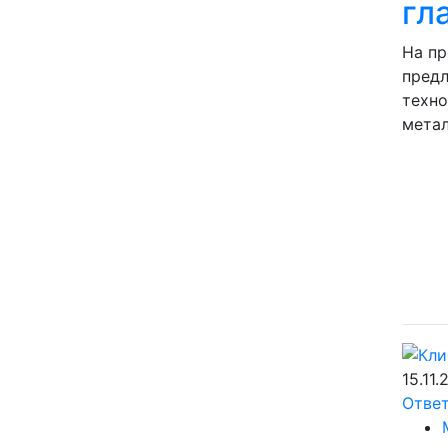
гл
На пр
предл
техно
метал
15.11.
Отве