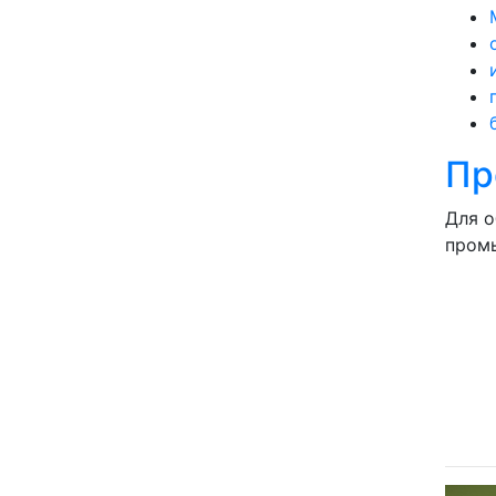
Пр
Для о
промы