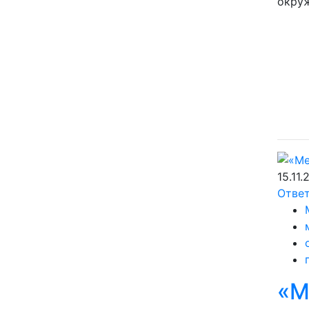
окру
15.11.
Отве
«М