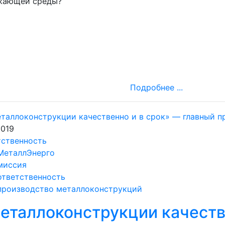
жающей среды?
Подробнее ...
2019
тственность
МеталлЭнерго
миссия
ответственность
производство металлоконструкций
еталлоконструкции качеств