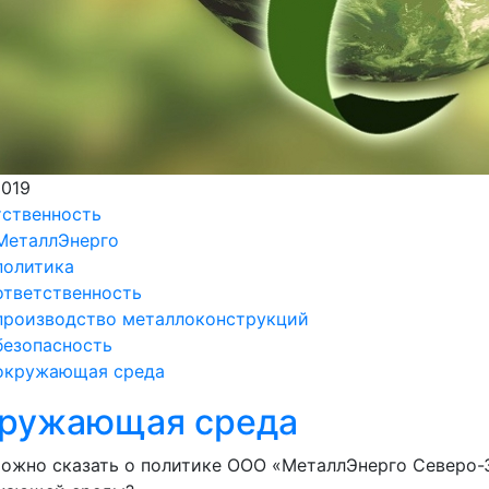
2019
тственность
МеталлЭнерго
политика
ответственность
производство металлоконструкций
безопасность
окружающая среда
ружающая среда
ожно сказать о политике ООО «МеталлЭнерго Северо-З