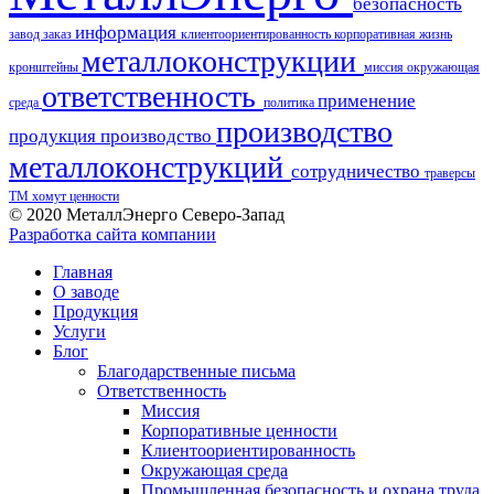
безопасность
информация
завод
заказ
клиентоориентированность
корпоративная жизнь
металлоконструкции
кронштейны
миссия
окружающая
ответственность
применение
среда
политика
производство
продукция
производство
металлоконструкций
сотрудничество
траверсы
ТМ
хомут
ценности
© 2020 МеталлЭнерго Северо-Запад
Разработка сайта компании
Главная
О заводе
Продукция
Услуги
Блог
Благодарственные письма
Ответственность
Миссия
Корпоративные ценности
Клиентоориентированность
Окружающая среда
Промышленная безопасность и охрана труда