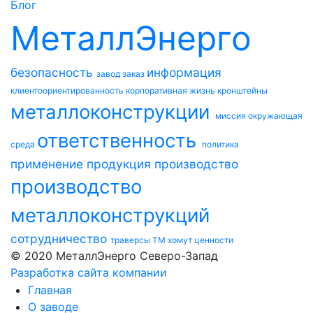
Блог
МеталлЭнерго
безопасность
информация
завод
заказ
клиентоориентированность
корпоративная жизнь
кронштейны
металлоконструкции
миссия
окружающая
ответственность
среда
политика
применение
продукция
производство
производство
металлоконструкций
сотрудничество
траверсы ТМ
хомут
ценности
© 2020 МеталлЭнерго Северо-Запад
Разработка сайта компании
Главная
О заводе