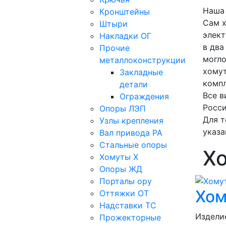
Наша 
Кронштейны
Сам х
Штыри
элект
Накладки ОГ
в два
Прочие
могло
металлоконструкции
хомут
Закладные
компл
детали
Все в
Ограждения
Росси
Опоры ЛЭП
Для т
Узлы крепления
указа
Вал привода РА
Стальные опоры
Х
Хомуты Х
Опоры ЖД
Порталы ору
Хом
Оттяжки ОТ
Надставки ТС
Изделие
Прожекторные