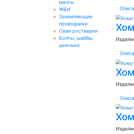
мачты
Описа
ЖБИ
Заземляющие
проводники
Хом
Сваи ростверки
Болты, шайбы,
Изделие
шпильки
Описа
Хом
Изделие
Описа
Хом
Изделие