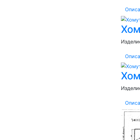
Описа
Хом
Изделие
Описа
Хом
Изделие
Описа