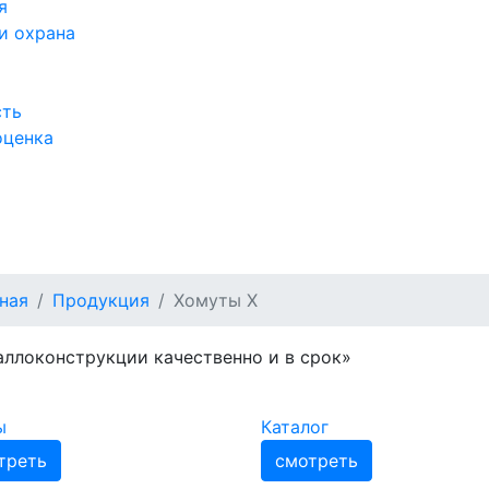
я
и охрана
сть
оценка
а
ная
Продукция
Хомуты Х
ллоконструкции качественно и в срок»
ы
Каталог
треть
смотреть