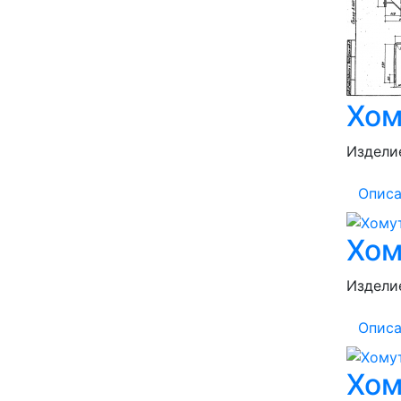
Хом
Изделие
Описа
Хом
Изделие
Описа
Хом