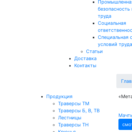
Промышленна
безопасность 
труда
Социальная
ответственно
Специальная 
условий труд
Статьи
Доставка
Контакты
Глав
Продукция
«Мета
Траверсы ТМ
Траверсы Б, В, ТВ
Мачт
Лестницы
смо
Траверсы ТН
Крючья