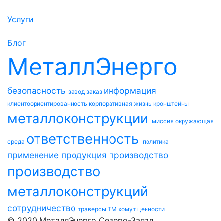
Услуги
Блог
МеталлЭнерго
безопасность
информация
завод
заказ
клиентоориентированность
корпоративная жизнь
кронштейны
металлоконструкции
миссия
окружающая
ответственность
среда
политика
применение
продукция
производство
производство
металлоконструкций
сотрудничество
траверсы ТМ
хомут
ценности
© 2020 МеталлЭнерго Северо-Запад