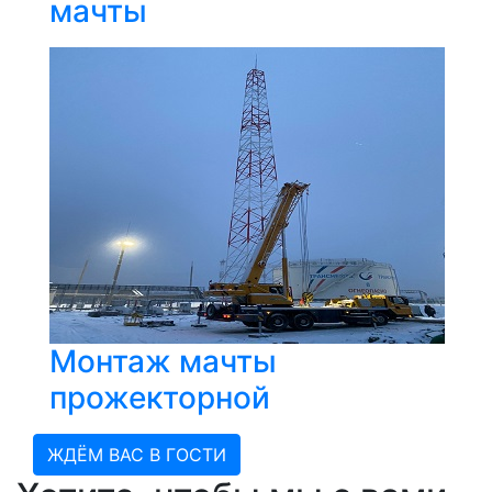
мачты
Монтаж мачты
прожекторной
ЖДЁМ ВАС В ГОСТИ