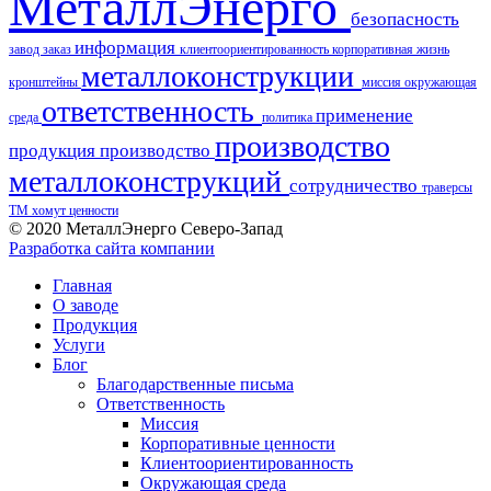
МеталлЭнерго
безопасность
информация
завод
заказ
клиентоориентированность
корпоративная жизнь
металлоконструкции
кронштейны
миссия
окружающая
ответственность
применение
среда
политика
производство
продукция
производство
металлоконструкций
сотрудничество
траверсы
ТМ
хомут
ценности
© 2020 МеталлЭнерго Северо-Запад
Разработка сайта компании
Главная
О заводе
Продукция
Услуги
Блог
Благодарственные письма
Ответственность
Миссия
Корпоративные ценности
Клиентоориентированность
Окружающая среда