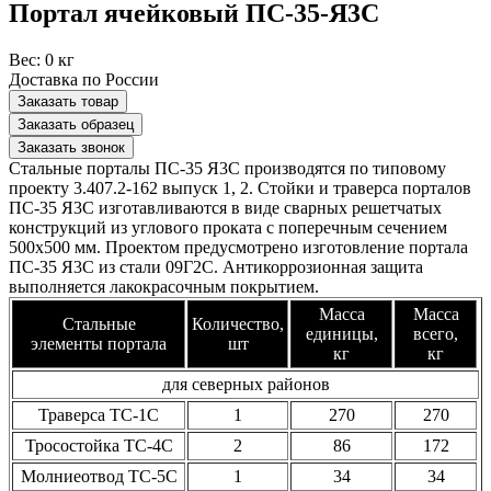
Портал ячейковый ПС-35-Я3С
Вес:
0 кг
Доставка по России
Заказать товар
Заказать образец
Заказать звонок
Стальные порталы ПС-35 Я3С производятся по типовому
проекту 3.407.2-162 выпуск 1, 2. Стойки и траверса порталов
ПС-35 Я3С изготавливаются в виде сварных решетчатых
конструкций из углового проката с поперечным сечением
500х500 мм. Проектом предусмотрено изготовление портала
ПС-35 Я3С из стали 09Г2С. Антикоррозионная защита
выполняется лакокрасочным покрытием.
Масса
Масса
Стальные
Количество,
единицы,
всего,
элементы портала
шт
кг
кг
для северных районов
Траверса ТС-1С
1
270
270
Тросостойка ТС-4С
2
86
172
Молниеотвод ТС-5С
1
34
34