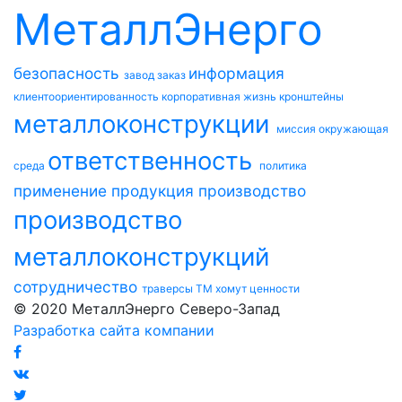
МеталлЭнерго
безопасность
информация
завод
заказ
клиентоориентированность
корпоративная жизнь
кронштейны
металлоконструкции
миссия
окружающая
ответственность
среда
политика
применение
продукция
производство
производство
металлоконструкций
сотрудничество
траверсы ТМ
хомут
ценности
© 2020 МеталлЭнерго Северо-Запад
Разработка сайта компании