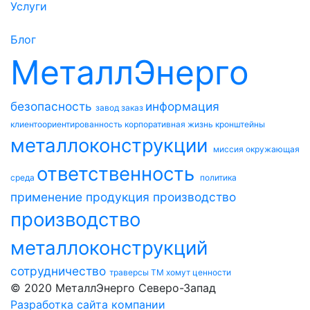
Услуги
Блог
МеталлЭнерго
безопасность
информация
завод
заказ
клиентоориентированность
корпоративная жизнь
кронштейны
металлоконструкции
миссия
окружающая
ответственность
среда
политика
применение
продукция
производство
производство
металлоконструкций
сотрудничество
траверсы ТМ
хомут
ценности
© 2020 МеталлЭнерго Северо-Запад
Разработка сайта компании