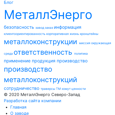
Блог
МеталлЭнерго
безопасность
информация
завод
заказ
клиентоориентированность
корпоративная жизнь
кронштейны
металлоконструкции
миссия
окружающая
ответственность
среда
политика
применение
продукция
производство
производство
металлоконструкций
сотрудничество
траверсы ТМ
хомут
ценности
© 2020 МеталлЭнерго Северо-Запад
Разработка сайта компании
Главная
О заводе