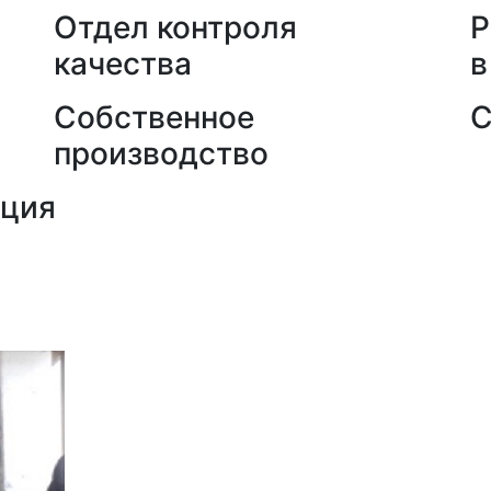
Отдел контроля
Р
качества
в
Собственное
С
производство
кция