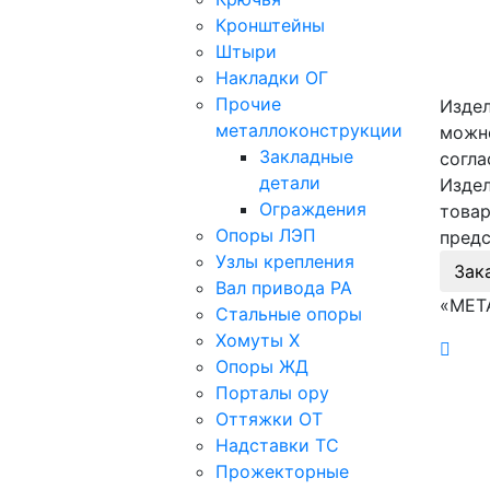
Кронштейны
Штыри
Накладки ОГ
Прочие
Издел
металлоконструкции
можно
Закладные
согла
детали
Издел
Ограждения
товар
Опоры ЛЭП
предс
Узлы крепления
Зак
Вал привода РА
«МЕТ
Стальные опоры
Хомуты Х
Опоры ЖД
Порталы ору
Оттяжки ОТ
Надставки ТС
Прожекторные