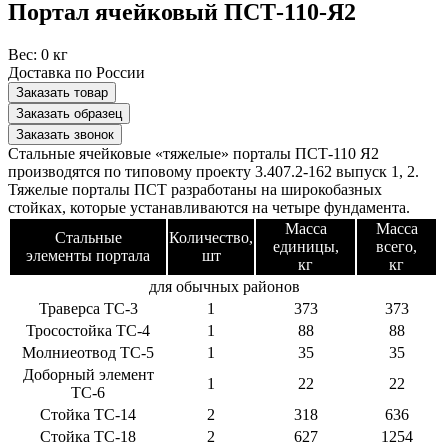
Портал ячейковый ПСТ-110-Я2
Вес:
0 кг
Доставка по России
Заказать товар
Заказать образец
Заказать звонок
Стальные ячейковые «тяжелые» порталы ПСТ-110 Я2
производятся по типовому проекту 3.407.2-162 выпуск 1, 2.
Тяжелые порталы ПСТ разработаны на широкобазных
стойках, которые устанавливаются на четыре фундамента.
Масса
Масса
Стальные
Количество,
единицы,
всего,
элементы портала
шт
кг
кг
для обычных районов
Траверса ТС-3
1
373
373
Тросостойка ТС-4
1
88
88
Молниеотвод ТС-5
1
35
35
Доборный элемент
1
22
22
ТС-6
Стойка ТС-14
2
318
636
Стойка ТС-18
2
627
1254