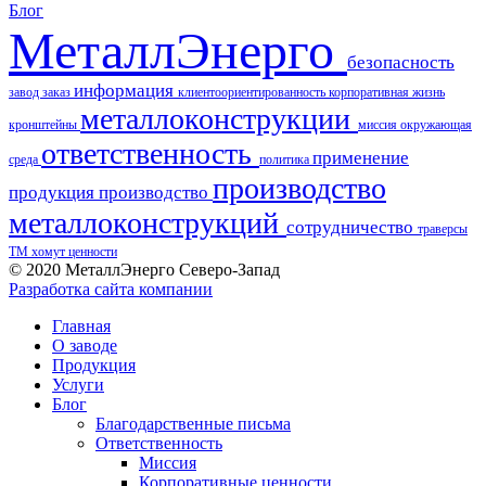
Блог
МеталлЭнерго
безопасность
информация
завод
заказ
клиентоориентированность
корпоративная жизнь
металлоконструкции
кронштейны
миссия
окружающая
ответственность
применение
среда
политика
производство
продукция
производство
металлоконструкций
сотрудничество
траверсы
ТМ
хомут
ценности
© 2020 МеталлЭнерго Северо-Запад
Разработка сайта компании
Главная
О заводе
Продукция
Услуги
Блог
Благодарственные письма
Ответственность
Миссия
Корпоративные ценности