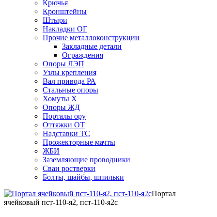
Крючья
Кронштейны
Штыри
Накладки ОГ
Прочие металлоконструкции
Закладные детали
Ограждения
Опоры ЛЭП
Узлы крепления
Вал привода РА
Стальные опоры
Хомуты Х
Опоры ЖД
Порталы ору
Оттяжки ОТ
Надставки ТС
Прожекторные мачты
ЖБИ
Заземляющие проводники
Сваи ростверки
Болты, шайбы, шпильки
Портал
ячейковый пст-110-я2, пст-110-я2с