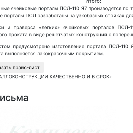
Итого:
ные ячейковые порталы ПСЛ-110 Я7 производятся по ти
е порталы ПСЛ разработаны на узкобазных стойках дл
ки и траверса «легких» ячейковых порталов ПСЛ-1
ого проката в виде решетчатых конструкций с попере
ктом предусмотрено изготовление портала ПСЛ-110 Я
та выполняется лакокрасочным покрытием.
азать прайс-лист
АЛЛОКОНСТРУКЦИИ КАЧЕСТВЕННО И В СРОК»
письма