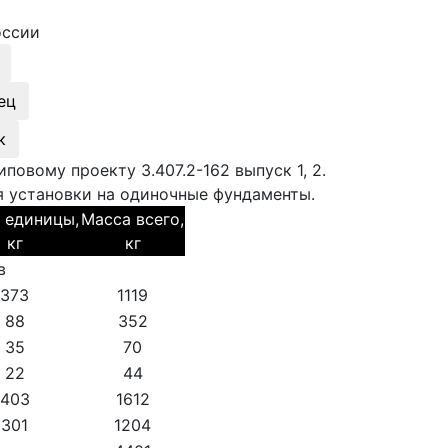
оссии
ец
к
овому проекту 3.407.2-162 выпуск 1, 2.
я установки на одиночные фундаменты.
 единицы,
Масса всего,
кг
кг
в
373
1119
88
352
35
70
22
44
403
1612
301
1204