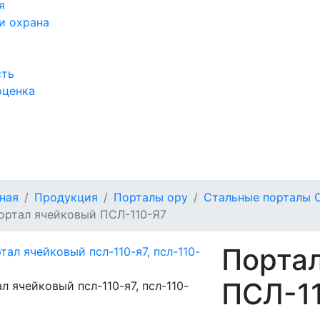
я
и охрана
сть
оценка
а
ная
Продукция
Порталы ору
Стальные порталы О
ортал ячейковый ПСЛ-110-Я7
Порта
ПСЛ-1
л ячейковый псл-110-я7, псл-110-