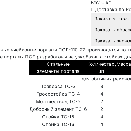
Вес:
0 кг
Доставка по Р
Заказать товар
Заказать образ
Заказать звоно
ные ячейковые порталы ПСЛ-110 Я7 производятся по тип
е порталы ПСЛ разработаны на узкобазных стойках дл
Стальные
Количество,
Масса
элементы портала
шт
для обычных районо
Траверса ТС-3
3
Тросостойка ТС-4
4
Молниеотвод ТС-5
2
Доборный элемент ТС-6
2
Стойка ТС-15
4
Стойка ТС-16
4