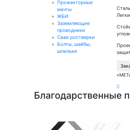
Прожекторные
Сталь
мачты
Легки
ЖБИ
Заземляющие
Стой
проводники
углов
Сваи ростверки
Болты, шайбы,
Прое
шпильки
защи
Зак
«МЕТ
Благодарственные 