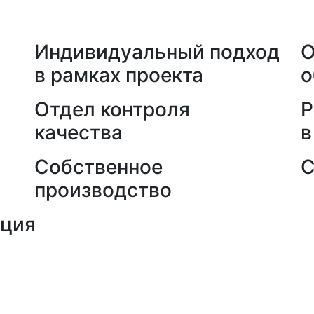
а
Индивидуальный подход
О
в рамках проекта
о
Отдел контроля
Р
качества
в
Собственное
С
производство
кция