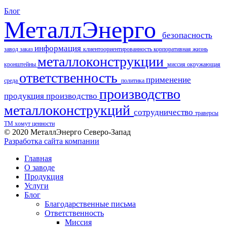
Блог
МеталлЭнерго
безопасность
информация
завод
заказ
клиентоориентированность
корпоративная жизнь
металлоконструкции
кронштейны
миссия
окружающая
ответственность
применение
среда
политика
производство
продукция
производство
металлоконструкций
сотрудничество
траверсы
ТМ
хомут
ценности
© 2020 МеталлЭнерго Северо-Запад
Разработка сайта компании
Главная
О заводе
Продукция
Услуги
Блог
Благодарственные письма
Ответственность
Миссия