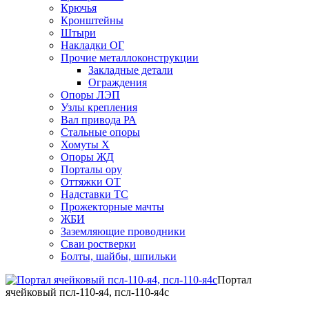
Крючья
Кронштейны
Штыри
Накладки ОГ
Прочие металлоконструкции
Закладные детали
Ограждения
Опоры ЛЭП
Узлы крепления
Вал привода РА
Стальные опоры
Хомуты Х
Опоры ЖД
Порталы ору
Оттяжки ОТ
Надставки ТС
Прожекторные мачты
ЖБИ
Заземляющие проводники
Сваи ростверки
Болты, шайбы, шпильки
Портал
ячейковый псл-110-я4, псл-110-я4с