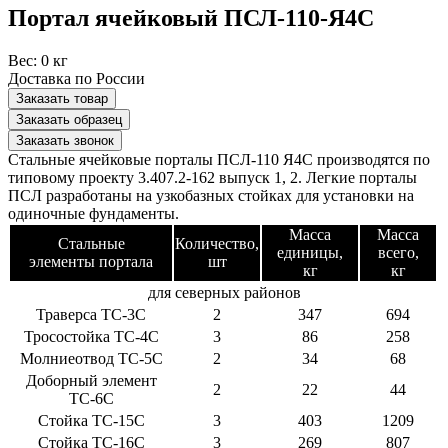
Портал ячейковый ПСЛ-110-Я4С
Вес:
0 кг
Доставка по России
Заказать товар
Заказать образец
Заказать звонок
Стальные ячейковые порталы ПСЛ-110 Я4С производятся по
типовому проекту 3.407.2-162 выпуск 1, 2. Легкие порталы
ПСЛ разработаны на узкобазных стойках для установки на
одиночные фундаменты.
Масса
Масса
Стальные
Количество,
единицы,
всего,
элементы портала
шт
кг
кг
для северных районов
Траверса ТС-3С
2
347
694
Тросостойка ТС-4С
3
86
258
Молниеотвод ТС-5С
2
34
68
Доборный элемент
2
22
44
ТС-6С
Стойка ТС-15С
3
403
1209
Стойка ТС-16С
3
269
807