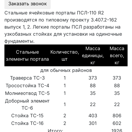
Заказать звонок
Стальные ячейковые порталы ПСЛ-110 Я2
производятся по типовому проекту 3.407.2-162
выпуск 1, 2. Легкие порталы ПСЛ разработаны на
узкобазных стойках для установки на одиночные
фундаменты.
Масса
Масса
Стальные
Количество,
единицы,
всего,
элементы портала
шт
кг
кг
для обычных районов
Траверса ТС-3
1
373
373
Тросостойка ТС-4
1
88
88
Молниеотвод ТС-5
1
35
35
Доборный элемент
1
22
22
ТС-6
Стойка ТС-15
2
403
806
Стойка ТС-16
2
301
602
Итого:
1926