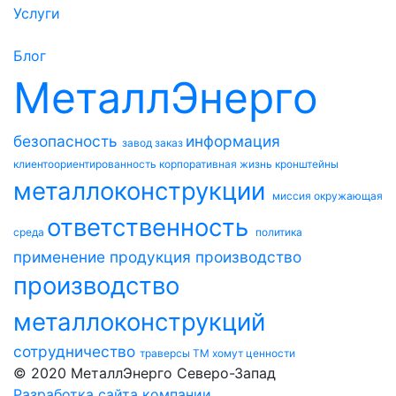
Услуги
Блог
МеталлЭнерго
безопасность
информация
завод
заказ
клиентоориентированность
корпоративная жизнь
кронштейны
металлоконструкции
миссия
окружающая
ответственность
среда
политика
применение
продукция
производство
производство
металлоконструкций
сотрудничество
траверсы ТМ
хомут
ценности
© 2020 МеталлЭнерго Северо-Запад
Разработка сайта компании