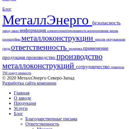
Блог
МеталлЭнерго
безопасность
информация
завод
заказ
клиентоориентированность
корпоративная жизнь
металлоконструкции
кронштейны
миссия
окружающая
ответственность
применение
среда
политика
производство
продукция
производство
металлоконструкций
сотрудничество
траверсы
ТМ
хомут
ценности
© 2020 МеталлЭнерго Северо-Запад
Разработка сайта компании
Главная
О заводе
Продукция
Услуги
Блог
Благодарственные письма
Ответственность