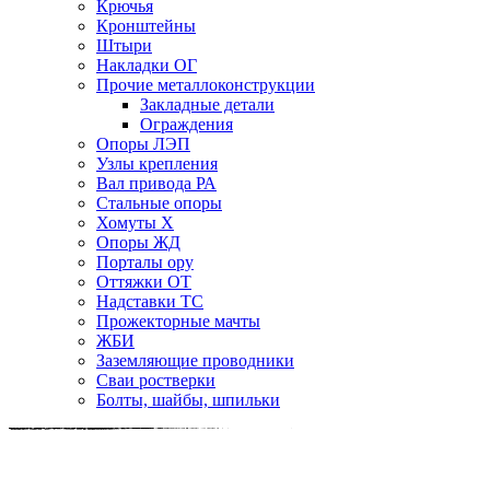
Крючья
Кронштейны
Штыри
Накладки ОГ
Прочие металлоконструкции
Закладные детали
Ограждения
Опоры ЛЭП
Узлы крепления
Вал привода РА
Стальные опоры
Хомуты Х
Опоры ЖД
Порталы ору
Оттяжки ОТ
Надставки ТС
Прожекторные мачты
ЖБИ
Заземляющие проводники
Сваи ростверки
Болты, шайбы, шпильки