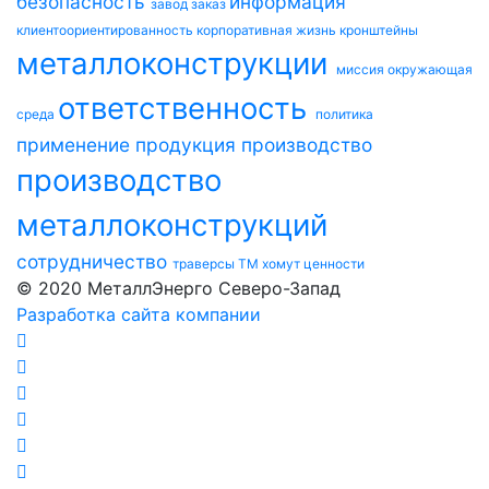
безопасность
информация
завод
заказ
клиентоориентированность
корпоративная жизнь
кронштейны
металлоконструкции
миссия
окружающая
ответственность
среда
политика
применение
продукция
производство
производство
металлоконструкций
сотрудничество
траверсы ТМ
хомут
ценности
© 2020 МеталлЭнерго Северо-Запад
Разработка сайта компании