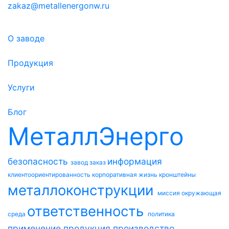
zakaz@metallenergonw.ru
О заводе
Продукция
Услуги
Блог
МеталлЭнерго
безопасность
информация
завод
заказ
клиентоориентированность
корпоративная жизнь
кронштейны
металлоконструкции
миссия
окружающая
ответственность
среда
политика
применение
продукция
производство