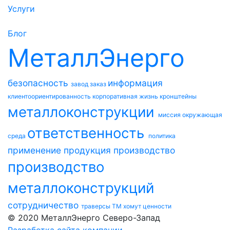
Услуги
Блог
МеталлЭнерго
безопасность
информация
завод
заказ
клиентоориентированность
корпоративная жизнь
кронштейны
металлоконструкции
миссия
окружающая
ответственность
среда
политика
применение
продукция
производство
производство
металлоконструкций
сотрудничество
траверсы ТМ
хомут
ценности
© 2020 МеталлЭнерго Северо-Запад
Разработка сайта компании