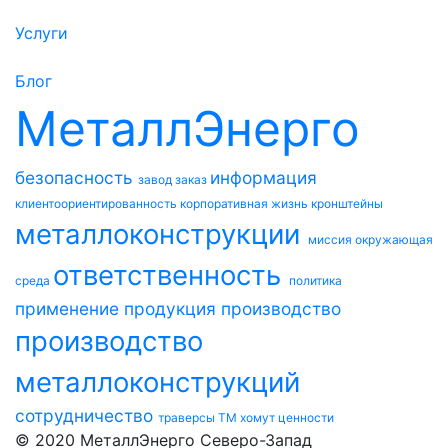
Услуги
Блог
МеталлЭнерго
безопасность
информация
завод
заказ
клиентоориентированность
корпоративная жизнь
кронштейны
металлоконструкции
миссия
окружающая
ответственность
среда
политика
применение
продукция
производство
производство
металлоконструкций
сотрудничество
траверсы ТМ
хомут
ценности
© 2020 МеталлЭнерго Северо-Запад