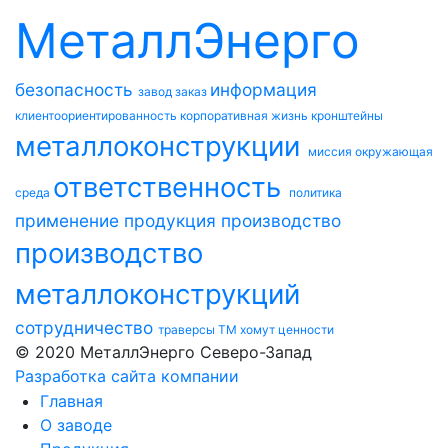
МеталлЭнерго
безопасность
информация
завод
заказ
клиентоориентированность
корпоративная жизнь
кронштейны
металлоконструкции
миссия
окружающая
ответственность
среда
политика
применение
продукция
производство
производство
металлоконструкций
сотрудничество
траверсы ТМ
хомут
ценности
© 2020 МеталлЭнерго Северо-Запад
Разработка сайта компании
Главная
О заводе