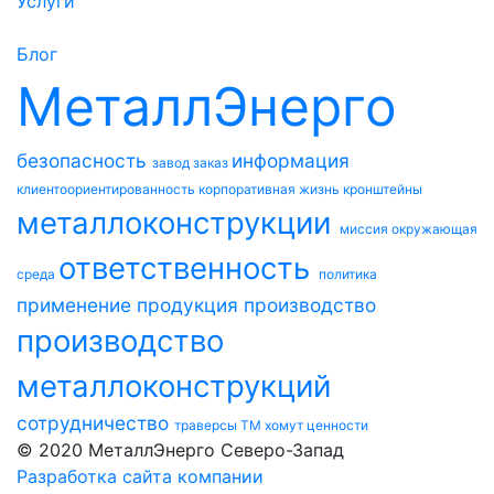
Услуги
Блог
МеталлЭнерго
безопасность
информация
завод
заказ
клиентоориентированность
корпоративная жизнь
кронштейны
металлоконструкции
миссия
окружающая
ответственность
среда
политика
применение
продукция
производство
производство
металлоконструкций
сотрудничество
траверсы ТМ
хомут
ценности
© 2020 МеталлЭнерго Северо-Запад
Разработка сайта компании