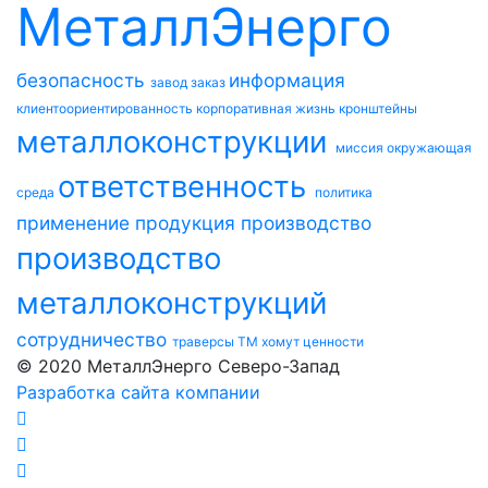
МеталлЭнерго
безопасность
информация
завод
заказ
клиентоориентированность
корпоративная жизнь
кронштейны
металлоконструкции
миссия
окружающая
ответственность
среда
политика
применение
продукция
производство
производство
металлоконструкций
сотрудничество
траверсы ТМ
хомут
ценности
© 2020 МеталлЭнерго Северо-Запад
Разработка сайта компании